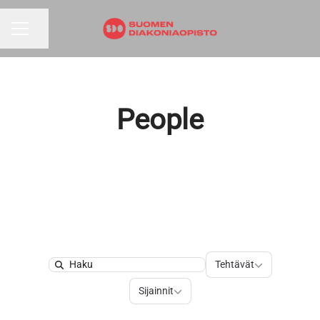
Jaa sivu
URAVALIKKO
People
Tehtävät
Tehtävät
Search
Sijainnit
Sijainnit