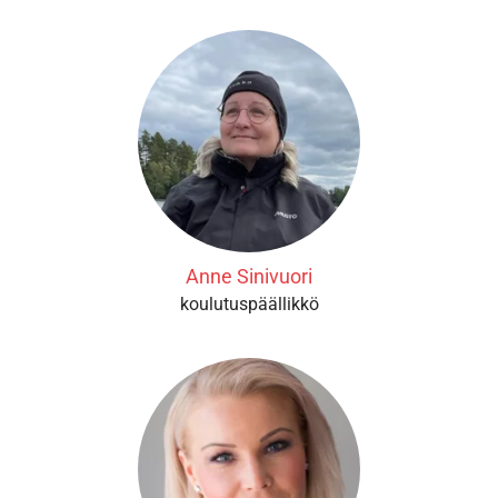
Anne Sinivuori
koulutuspäällikkö