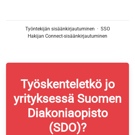
Työntekijän sisäänkirjautuminen
·
SSO
Hakijan Connect-sisäänkirjautuminen
Työskenteletkö jo
yrityksessä Suomen
Diakoniaopisto
(SDO)?