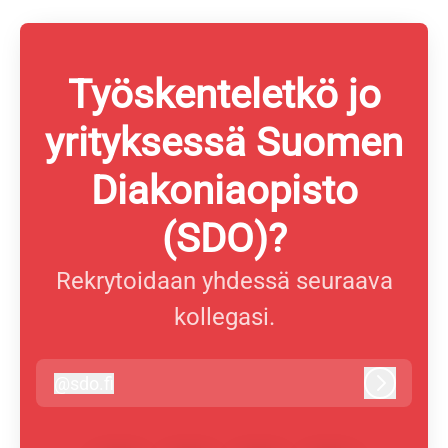
Työskenteletkö jo
yrityksessä Suomen
Diakoniaopisto
(SDO)?
Rekrytoidaan yhdessä seuraava
kollegasi.
@
sdo.fi
sdo.fi
Kirjaudu