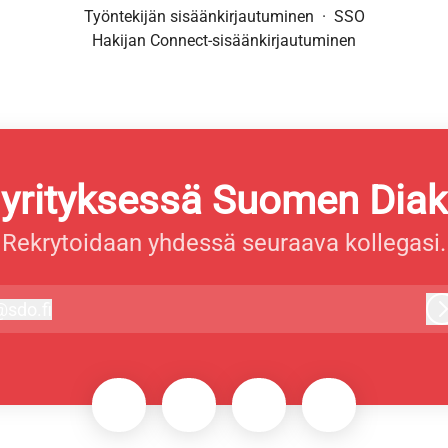
Työntekijän sisäänkirjautuminen
·
SSO
Hakijan Connect-sisäänkirjautuminen
 yrityksessä Suomen Dia
Rekrytoidaan yhdessä seuraava kollegasi.
@
sdo.fi
do.fi