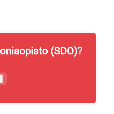
koniaopisto (SDO)?
Kirjaudu sisään