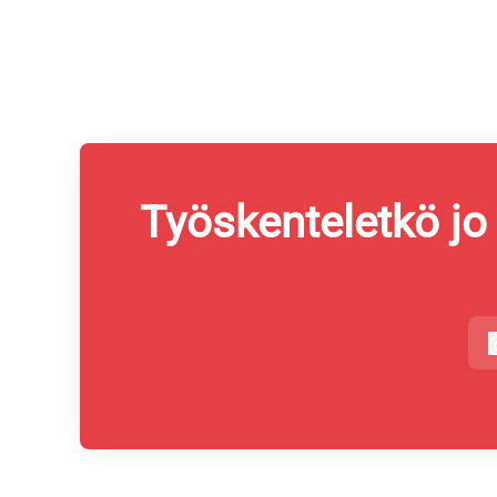
Työskenteletkö jo
s