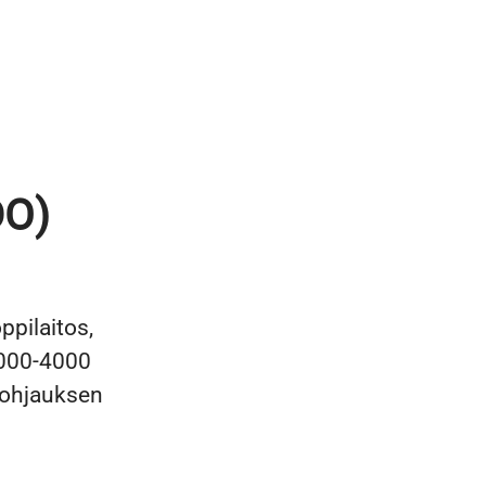
DO)
pilaitos,
 3000-4000
 ohjauksen