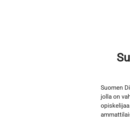
Su
Suomen Dia
jolla on v
opiskelija
ammattilai