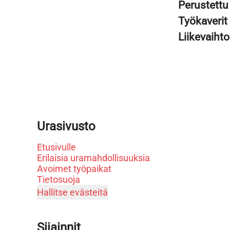
Perustett
Työkaverit
Liikevaiht
Urasivusto
Etusivulle
Erilaisia uramahdollisuuksia
Avoimet työpaikat
Tietosuoja
Hallitse evästeitä
Sijainnit