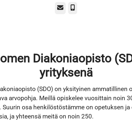
Sähköposti
Puhelin
omen Diakoniaopisto (S
yrityksenä
koniaopisto (SDO) on yksityinen ammatillinen op
ahva arvopohja. Meillä opiskelee vuosittain noin
a. Suurin osa henkilöstöstämme on opetuksen ja
sia, ja yhteensä meitä on noin 250.